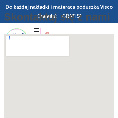
Do każdej nakładki i materaca poduszka Visco
Skontaktuj się z nami
Granulat – GRATIS!
0