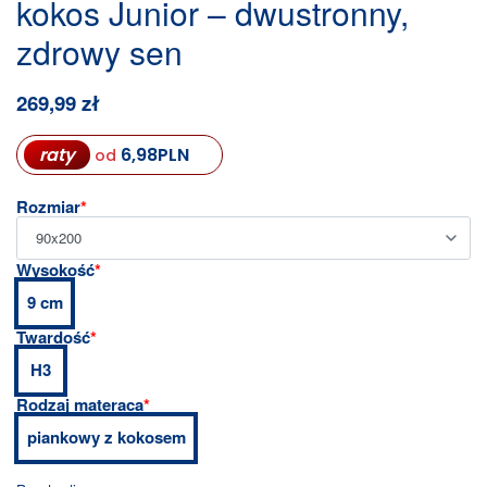
kokos Junior – dwustronny,
zdrowy sen
269,99
zł
raty
6,98
PLN
od
Rozmiar
*
Wysokość
*
9 cm
Twardość
*
H3
Rodzaj materaca
*
piankowy z kokosem