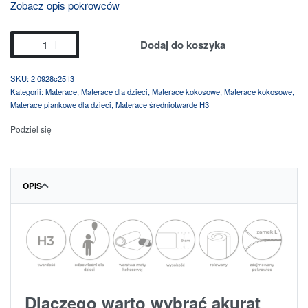
Zobacz opis pokrowców
Dodaj do koszyka
2f0928c25ff3
Kategorii:
Materace
,
Materace dla dzieci
,
Materace kokosowe
,
Materace kokosowe
,
Materace piankowe dla dzieci
,
Materace średniotwarde H3
Podziel się
OPIS
Dlaczego warto wybrać akurat