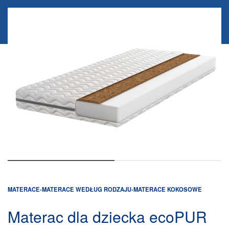
Do każdej nakładki i materaca poduszka Visco
Granulat – GRATIS!
0
MATERACE
›
MATERACE WEDŁUG RODZAJU
›
MATERACE KOKOSOWE
Materac dla dziecka ecoPUR