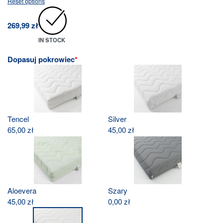
Reset options
269,99
zł
IN STOCK
Dopasuj pokrowiec
*
Tencel
Silver
65,00
zł
45,00
zł
Aloevera
Szary
45,00
zł
0,00
zł