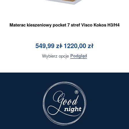
Materac kieszeniowy pocket 7 stref Visco Kokos H3/H4
Oceniono
0
na 5
549,99
zł
1220,00
zł
Podgląd
Wybierz opcje